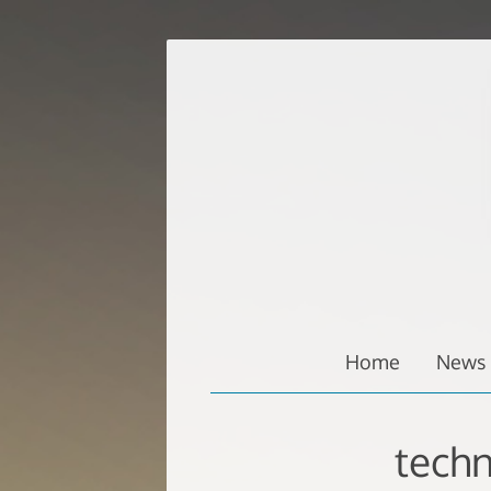
Zum
Inhalt
springen
Home
News
tech