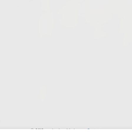
© 2018 - unitedworldminers -
Contact