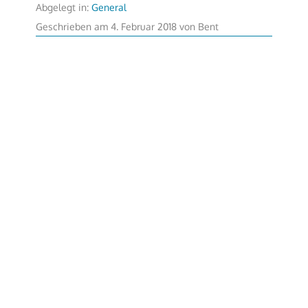
Abgelegt in:
General
4.
Geschrieben am
4. Februar 2018
von
Bent
Februar
2018