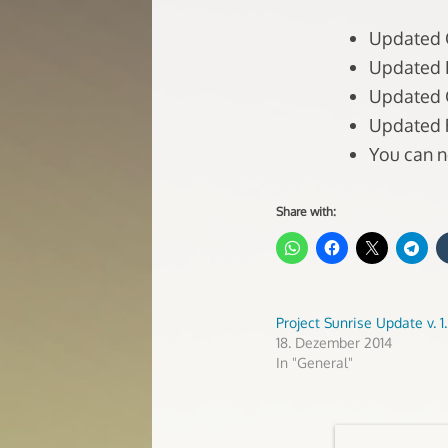
Updated O
Updated E
Updated G
Updated R
You can n
Share with:
Project Sunrise Update v. 1.
18. Dezember 2014
In "General"