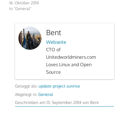
16. Oktober 2014
In "General"
Bent
Webseite
CTO of
Unitedworldminers.com
Loves Linux and Open
Source
Getaggt als:
update project sunrise
Abgelegt in:
General
14.
Geschrieben am
13. September 2014
von
Bent
September
2014