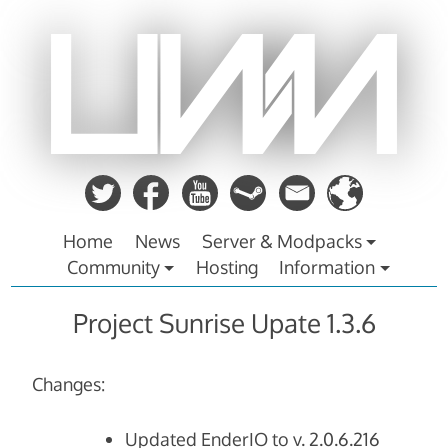
Zum
Inhalt
springen
Home
News
Server & Modpacks
Community
Hosting
Information
Project Sunrise Upate 1.3.6
Changes:
Updated EnderIO to v. 2.0.6.216