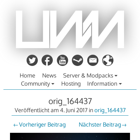
Zum
Inhalt
springen
Home
News
Server & Modpacks
Community
Hosting
Information
orig_164437
Veröffentlicht am
4. Juni 2017
in
orig_164437
Vorheriger Beitrag
Nächster Beitrag