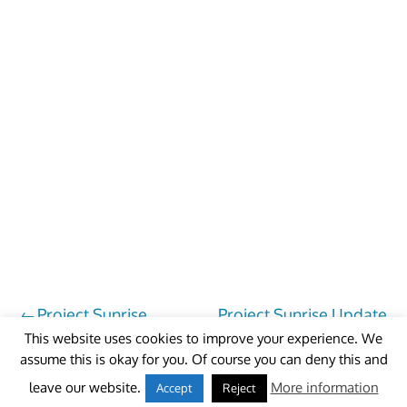
Beitragsnavigation
Project Sunrise
Project Sunrise Update
Update 1.4.5
1.4.6
This website uses cookies to improve your experience. We
assume this is okay for you. Of course you can deny this and
© 2018 - unitedworldminers -
Contact
leave our website.
More information
Accept
Reject