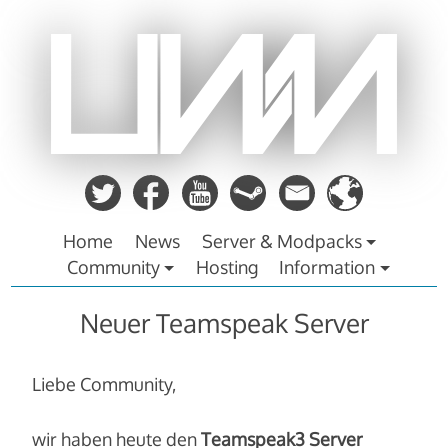
Zum
Inhalt
springen
Home
News
Server & Modpacks
Community
Hosting
Information
Neuer Teamspeak Server
Liebe Community,
wir haben heute den
Teamspeak3 Server