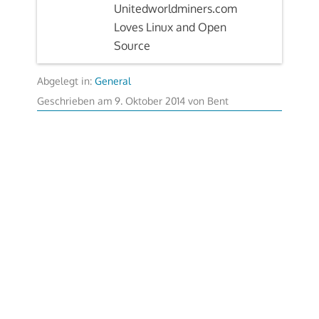
Unitedworldminers.com
Loves Linux and Open
Source
Abgelegt in:
General
9.
Geschrieben am
9. Oktober 2014
von
Bent
Oktober
2014